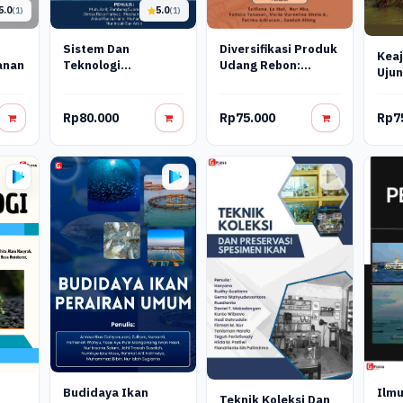
5.0
5.0
(1)
(1)
Sistem Dan
Diversifikasi Produk
Keaj
anan
Teknologi
Udang Rebon:
Ujun
Akuakultur
Strategi Penguatan
Men
Umkm Berbasis
Eko
Potensi Lokal
Rp80.000
Rp75.000
Rp7
Man
Budidaya Ikan
Ilmu
Teknik Koleksi Dan