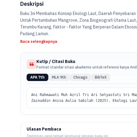
Deskripsi
Buku Ini Membahas Konsep Ekologi Laut, Daerah Penyebaran D
Untuk Pertumbuhan Mangrove, Zona Biogeografi Utama Laut
Terumbu Karang, Faktor - Faktor Yang Berperan Dalam Ekosi
Padang Lamun.
Baca selengkapnya
Kutip / Citasi Buku
Format standar sitasi akademis untuk referensi karya An
APA 7th
MLA 9th
Chicago
BibTeX
Ani Rahmawati Muh Azril Tri Ari Setyastuti Sri Ma
Zainuddin Anisa Aulia Sabilah (2025). Ekologi Lau
Ulasan Pembaca
Testimoni yang terkait langsung dengan buku ini.