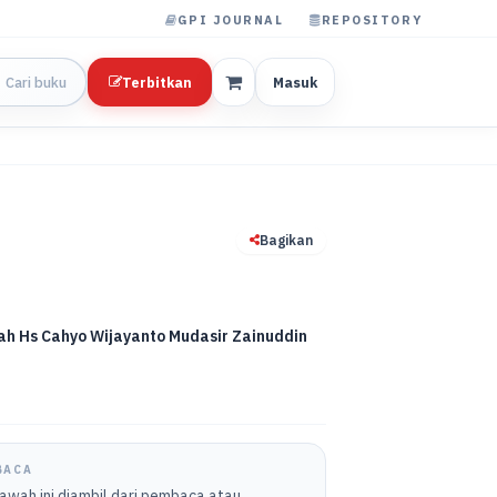
GPI JOURNAL
REPOSITORY
Terbitkan
Masuk
Bagikan
irah Hs Cahyo Wijayanto Mudasir Zainuddin
BACA
bawah ini diambil dari pembaca atau