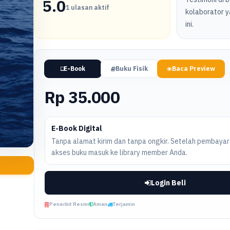
5.0
1 ulasan aktif
kolaborator y
ini.
E-Book
Buku Fisik
Baca Preview
Rp 35.000
E-Book Digital
Tanpa alamat kirim dan tanpa ongkir. Setelah pembayara
akses buku masuk ke library member Anda.
Login Beli
Penerbit Resmi
Aman
Terjamin