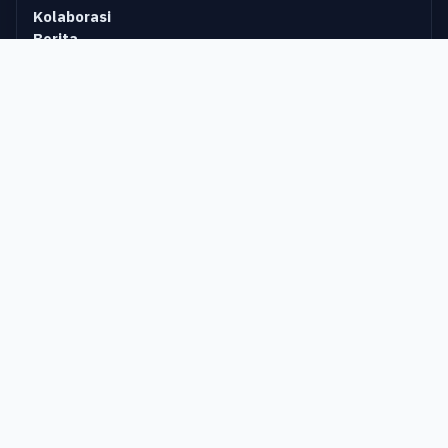
Kolaborasi
Berita
Terbitkan
Kontak
KATEGORI POPULER
Waiting Isbn
Olahraga
Teknologi Informasi
Kebidanan
Hukum
Keperawatan
KONTAK & PROFIL
Get Press Indonesia
Ekosistem penerbit & e-book Indonesia.
Alamat