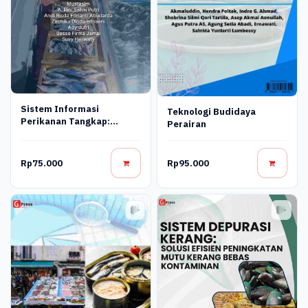
Sistem Informasi
Teknologi Budidaya
Perikanan Tangkap:
Perairan
Penerapan Gis Dan
Remote Sensing Dalam
Pengelolaan Sumber Daya
Rp75.000
Rp95.000
Laut