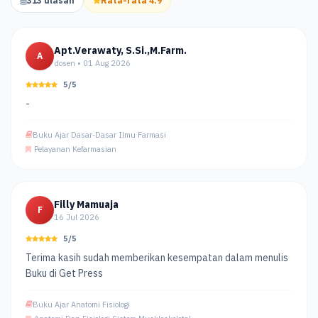
313 ulasan
Rata-rata 4.9
Apt.Verawaty, S.Si.,M.Farm.
A
dosen • 01 Aug 2026
5/5
-
Buku Ajar Dasar-Dasar Ilmu Farmasi
Pelayanan Kefarmasian
Filly Mamuaja
F
16 Jul 2026
5/5
Terima kasih sudah memberikan kesempatan dalam menulis
Buku di Get Press
Buku Ajar Anatomi Fisiologi