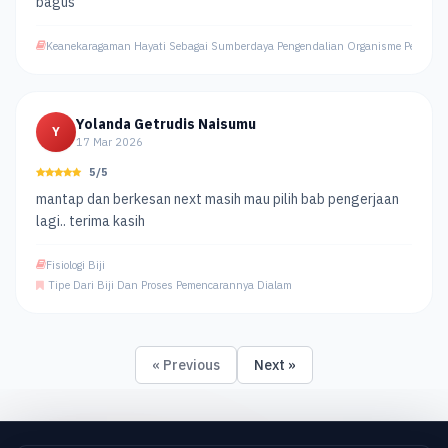
bagus
Keanekaragaman Hayati Sebagai Sumberdaya Pengendalian Organisme Pengga
Yolanda Getrudis Naisumu
Y
17 Mar 2026
5/5
mantap dan berkesan next masih mau pilih bab pengerjaan
lagi.. terima kasih
Fisiologi Biji
Tipe Dari Biji Dan Proses Pemencarannya Dialam
« Previous
Next »