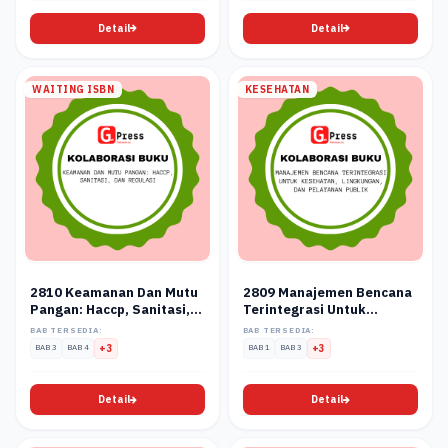
Detail
Detail
WAITING ISBN
KESEHATAN
2810 Keamanan Dan Mutu
2809 Manajemen Bencana
Pangan: Haccp, Sanitasi,
Terintegrasi Untuk
Dan Regulasi
Kesehatan, Lingkungan,
BAB TERSEDIA:
BAB TERSEDIA:
Dan Pelayanan Publik
BAB 3
BAB 4
+3
BAB 1
BAB 3
+3
Detail
Detail