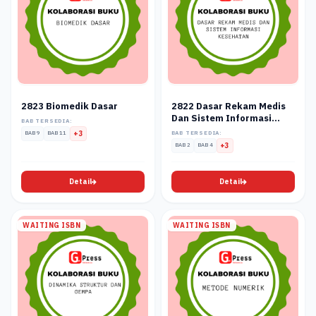
2823 Biomedik Dasar
2822 Dasar Rekam Medis
Dan Sistem Informasi
BAB TERSEDIA:
Kesehatan
BAB 9
BAB 11
+3
BAB TERSEDIA:
BAB 2
BAB 4
+3
Detail
Detail
WAITING ISBN
WAITING ISBN