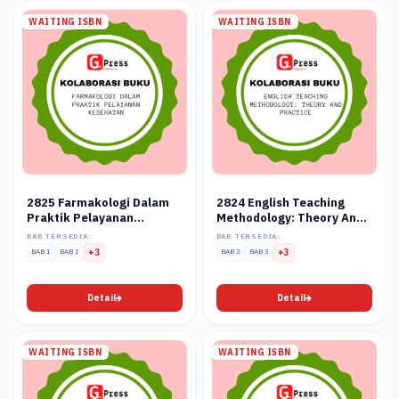
WAITING ISBN
WAITING ISBN
2825 Farmakologi Dalam
2824 English Teaching
Praktik Pelayanan
Methodology: Theory And
Kesehatan
Practice
BAB TERSEDIA:
BAB TERSEDIA:
BAB 1
BAB 2
+3
BAB 2
BAB 3
+3
Detail
Detail
WAITING ISBN
WAITING ISBN