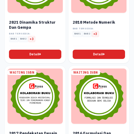
2821 Dinamika Struktur
2818 Metode Numerik
Dan Gempa
BAB TERSEDIA:
BAB TERSEDIA:
BAB 1
BAB 2
+3
BAB 1
BAB 2
+3
Detail
Detail
WAITING ISBN
WAITING ISBN
2817 Pendekatan Desain
2816 Formulasi Dan