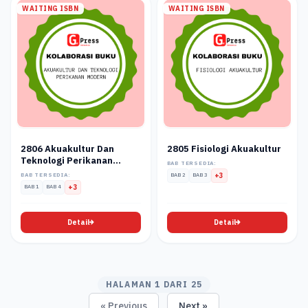
WAITING ISBN
WAITING ISBN
2806 Akuakultur Dan
2805 Fisiologi Akuakultur
Teknologi Perikanan
BAB TERSEDIA:
Modern
BAB TERSEDIA:
BAB 2
BAB 3
+3
BAB 1
BAB 4
+3
Detail
Detail
HALAMAN 1 DARI 25
« Previous
Next »