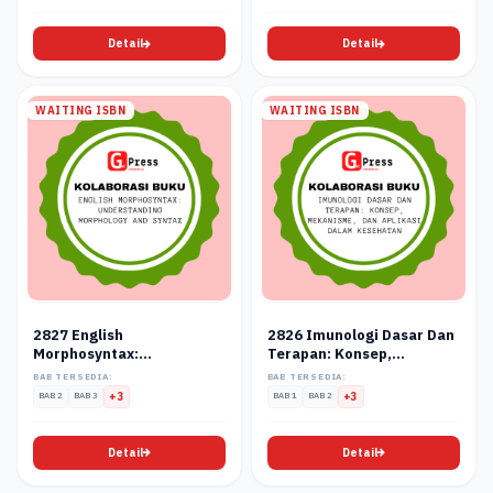
Detail
Detail
WAITING ISBN
WAITING ISBN
2827 English
2826 Imunologi Dasar Dan
Morphosyntax:
Terapan: Konsep,
Understanding Morphology
Mekanisme, Dan Aplikasi
BAB TERSEDIA:
BAB TERSEDIA:
And Syntax
Dalam Kesehatan
BAB 2
BAB 3
+3
BAB 1
BAB 2
+3
Detail
Detail