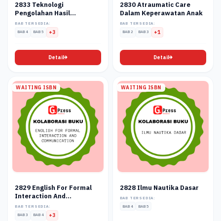
2833 Teknologi
2830 Atraumatic Care
Pengolahan Hasil
Dalam Keperawatan Anak
Pertanian 2
BAB TERSEDIA:
BAB TERSEDIA:
BAB 4
BAB 5
+3
BAB 2
BAB 3
+1
Detail
Detail
WAITING ISBN
WAITING ISBN
2829 English For Formal
2828 Ilmu Nautika Dasar
Interaction And
BAB TERSEDIA:
Communication
BAB TERSEDIA:
BAB 4
BAB 5
BAB 3
BAB 4
+3