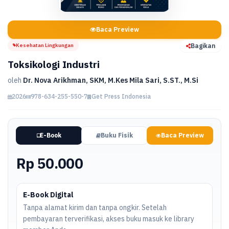
Baca Preview
Kesehatan Lingkungan
Bagikan
Toksikologi Industri
oleh
Dr. Nova Arikhman, SKM, M.Kes Mila Sari, S.ST., M.Si
2026
978-634-255-550-7
Get Press Indonesia
E-Book
Buku Fisik
Baca Preview
Rp 50.000
E-Book Digital
Tanpa alamat kirim dan tanpa ongkir. Setelah
pembayaran terverifikasi, akses buku masuk ke library