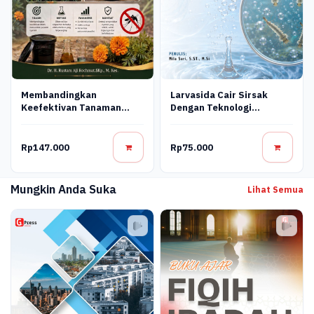
Membandingkan
Larvasida Cair Sirsak
Keefektivan Tanaman
Dengan Teknologi
Marigold Dengan Model
Nanobubble Ramah
Modifikasi Fermentasi Alat
Lingkungan Untuk
Ovitrap Perangkap
Pengendalian Larva
Rp147.000
Rp75.000
Nyamuk
Nyamuk (Aedes Aegypti L.)
Mungkin Anda Suka
Lihat Semua