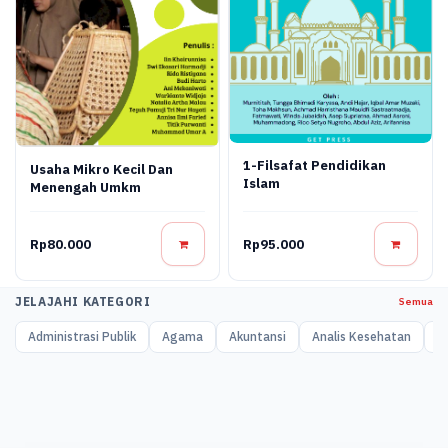
1-Filsafat Pendidikan
Usaha Mikro Kecil Dan
Islam
Menengah Umkm
Rp80.000
Rp95.000
JELAJAHI KATEGORI
Semua
Administrasi Publik
Agama
Akuntansi
Analis Kesehatan
A