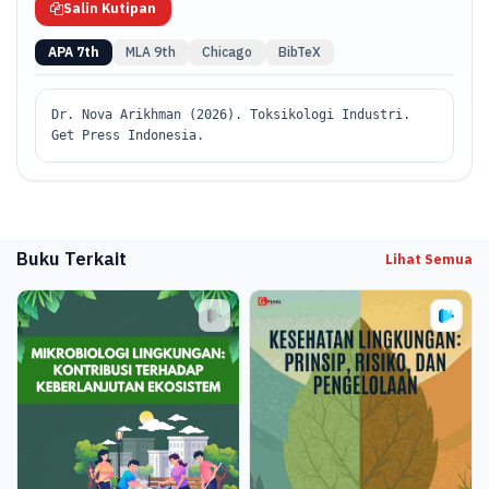
kasus relevan yang diambil dari realitas industri dalam negeri.
Salin Kutipan
APA 7th
MLA 9th
Chicago
BibTeX
Dr. Nova Arikhman (2026). Toksikologi Industri.
Get Press Indonesia.
Buku Terkait
Lihat Semua