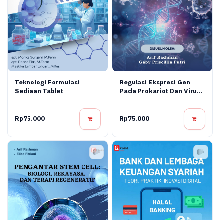
Teknologi Formulasi
Regulasi Ekspresi Gen
Sediaan Tablet
Pada Prokariot Dan Virus:
Konsep Molekuler,
Mekanisme Regulasi, Dan
Aplikasi Bioteknologi
Rp75.000
Rp75.000