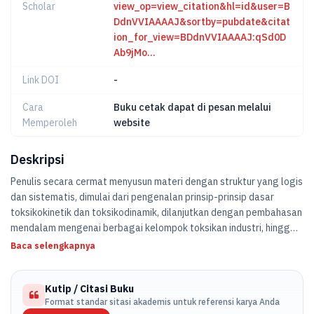
Scholar
view_op=view_citation&hl=id&user=B
DdnVVIAAAAJ&sortby=pubdate&citat
ion_for_view=BDdnVVIAAAAJ:qSd0D
Ab9jMo...
Link DOI
-
Cara
Buku cetak dapat di pesan melalui
Memperoleh
website
Deskripsi
Penulis secara cermat menyusun materi dengan struktur yang logis
dan sistematis, dimulai dari pengenalan prinsip-prinsip dasar
toksikokinetik dan toksikodinamik, dilanjutkan dengan pembahasan
mendalam mengenai berbagai kelompok toksikan industri, hingga
puncaknya pada strategi manajemen risiko dan intervensi
Baca selengkapnya
kesehatan. Keunggulan utama buku ini terletak pada
pendekatannya yang holistik, yang tidak hanya memaparkan aspek
Kutip / Citasi Buku
klinis dan biologis dari toksisitas, tetapi juga mengintegrasikannya
Format standar sitasi akademis untuk referensi karya Anda
dengan kerangka regulasi K3 yang berlaku di Indonesia serta studi