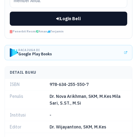
member Anda.
Login Beli
Penerbit Resmi
Aman
Terjamin
BACA JUGA DI
Google Play Books
DETAIL BUKU
ISBN
978-634-255-550-7
Penulis
Dr. Nova Arikhman, SKM, M.Kes Mila
Sari, S.ST., M.Si
Institusi
-
Editor
Dr. Wijayantono, SKM, M.Kes