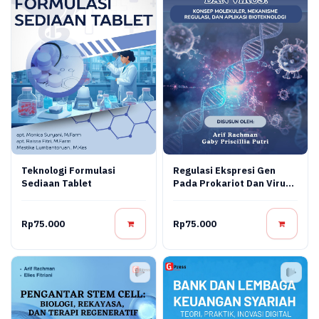
Teknologi Formulasi
Regulasi Ekspresi Gen
Sediaan Tablet
Pada Prokariot Dan Virus:
Konsep Molekuler,
Mekanisme Regulasi, Dan
Aplikasi Bioteknologi
Rp75.000
Rp75.000