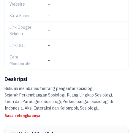
Website
-
Kata Kunci
-
Link Google
-
Scholar
Link DOI
-
Cara
-
Memperoleh
Deskripsi
Buku ini membahas tentang pengantar sosiologi,
Sejarah Perkembangan Sosiologi, Ruang Lingkup Sosiologi,
Teori dan Paradigma Sosiologi, Perkembangan Sosiologi di
Indonesia, Aksi, Interaksi dan Kelompok, Sosiologi
Organisasi, Sosiologi Agama, Sosiologi Komunikasi, Analisa
Baca selengkapnya
Kebudayaan, Teori Perilaku Kesehatan, Perilaku Kolektif dan
Gerakan Sosial.