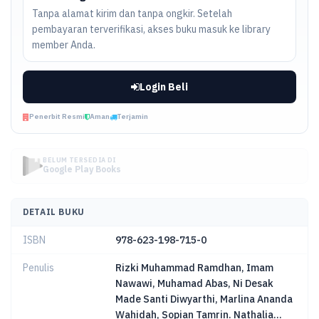
Tanpa alamat kirim dan tanpa ongkir. Setelah
pembayaran terverifikasi, akses buku masuk ke library
member Anda.
Login Beli
Penerbit Resmi
Aman
Terjamin
BELUM TERSEDIA DI
Google Play Books
DETAIL BUKU
ISBN
978-623-198-715-0
Penulis
Rizki Muhammad Ramdhan, Imam
Nawawi, Muhamad Abas, Ni Desak
Made Santi Diwyarthi, Marlina Ananda
Wahidah, Sopian Tamrin. Nathalia...