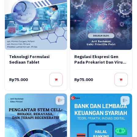
Teknologi Formulasi
Regulasi Ekspresi Gen
Sediaan Tablet
Pada Prokariot Dan Virus:
Konsep Molekuler,
Mekanisme Regulasi, Dan
Aplikasi Bioteknologi
Rp75.000
Rp75.000