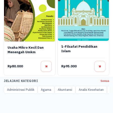
1-Filsafat Pendidikan
Usaha Mikro Kecil Dan
Islam
Menengah Umkm
Rp80.000
Rp95.000
JELAJAHI KATEGORI
Semua
Administrasi Publik
Agama
Akuntansi
Analis Kesehatan
A