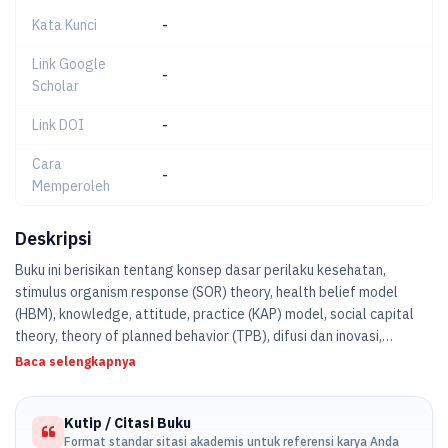
Kata Kunci
-
Link Google
-
Scholar
Link DOI
-
Cara
-
Memperoleh
Deskripsi
Buku ini berisikan tentang konsep dasar perilaku kesehatan,
stimulus organism response (SOR) theory, health belief model
(HBM), knowledge, attitude, practice (KAP) model, social capital
theory, theory of planned behavior (TPB), difusi dan inovasi,
bentuk-bentuk perubahan perilaku, community readiness model
Baca selengkapnya
(CRM), prinsip perubahan perilaku.
Kutip / Citasi Buku
Format standar sitasi akademis untuk referensi karya Anda