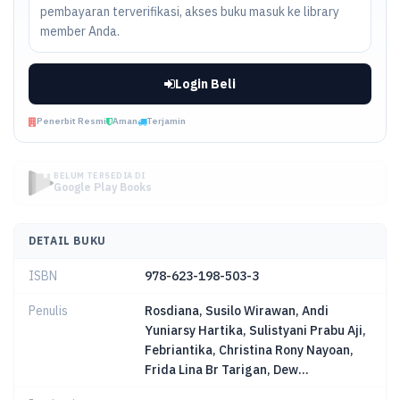
pembayaran terverifikasi, akses buku masuk ke library
member Anda.
Login Beli
Penerbit Resmi
Aman
Terjamin
BELUM TERSEDIA DI
Google Play Books
DETAIL BUKU
ISBN
978-623-198-503-3
Penulis
Rosdiana, Susilo Wirawan, Andi
Yuniarsy Hartika, Sulistyani Prabu Aji,
Febriantika, Christina Rony Nayoan,
Frida Lina Br Tarigan, Dew...