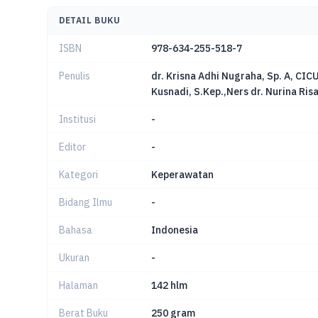
DETAIL BUKU
ISBN
978-634-255-518-7
Penulis
dr. Krisna Adhi Nugraha, Sp. A, CIC
Kusnadi, S.Kep.,Ners dr. Nurina Risan
Institusi
-
Editor
-
Kategori
Keperawatan
Bidang Ilmu
-
Bahasa
Indonesia
Ukuran
-
Halaman
142 hlm
Berat Buku
250 gram