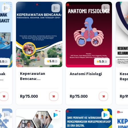
5.0
5.0
5.0
(2)
(2)
(2)
Keperawatan
nak
Anatomi Fisiologi
Kes
Bencana:
t
Repr
Pemahaman,
Kel
Kesiapan, Dan
Ber
Tanggap Cepat
Rp75.000
Rp75.000
Rp9