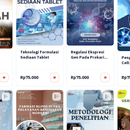
Teknologi Formulasi
Regulasi Ekspresi
Sediaan Tablet
Gen Pada Prokariot
Pen
Dan Virus: Konsep
Cell:
Molekuler,
Reka
Mekanisme
Tera
Rp75.000
Rp75.000
Rp7
Regulasi, Dan
Aplikasi
Bioteknologi