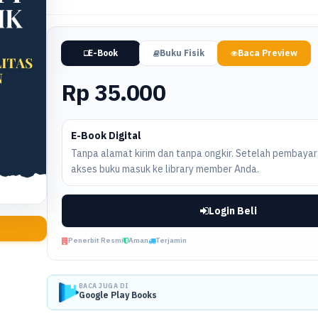
E-Book
Buku Fisik
Baca Preview
Rp 35.000
E-Book Digital
Tanpa alamat kirim dan tanpa ongkir. Setelah pembayara
akses buku masuk ke library member Anda.
Login Beli
Penerbit Resmi
Aman
Terjamin
BACA JUGA DI
Google Play Books