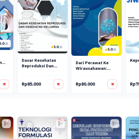
5.0
(2)
5.0
(1)
5.0
(1)
Dasar Kesehatan
Kep
n
Dari Perawat Ke
Reproduksi Dan
Wirausahawan:
Kesehatan Keluarga
Mengembangkan
Nursepreneurship Di
Rp85.000
Rp80.000
Rp7
Era Digital