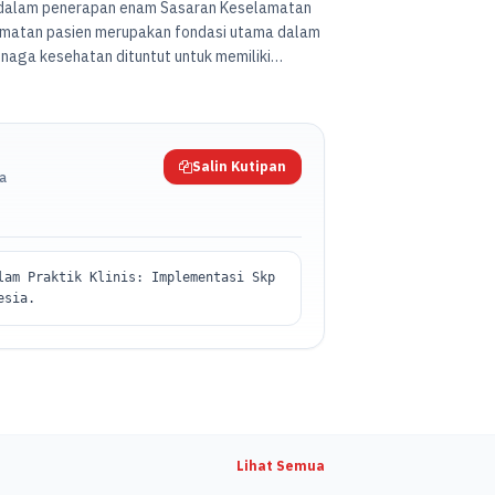
 dalam penerapan enam Sasaran Keselamatan
elamatan pasien merupakan fondasi utama dalam
naga kesehatan dituntut untuk memiliki
apannya secara konsisten.
Salin Kutipan
da
lam Praktik Klinis: Implementasi Skp
esia.
Lihat Semua