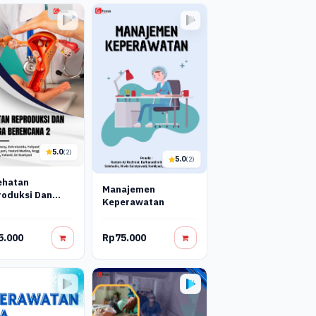
5.0
(2)
5.0
(2)
ehatan
Manajemen
oduksi Dan
Keperawatan
uarga
encana_2
5.000
Rp75.000