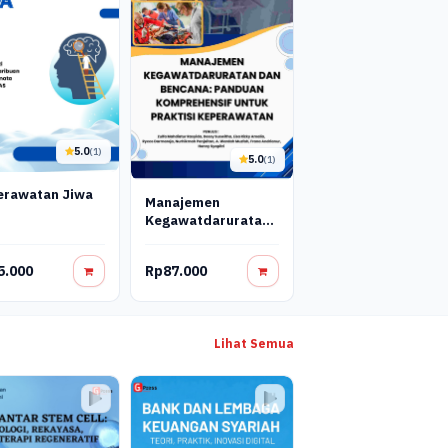
5.0
(1)
5.0
(1)
erawatan Jiwa
Manajemen
Kegawatdaruratan
Dan Bencana:
Panduan
5.000
Rp87.000
Komprehensif Untuk
Praktisi
Keperawatan
Lihat Semua