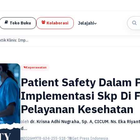
Jelajahi
Toko Buku
Kolaborasi
ik Klinis: Imp...
Keperawatan
Patient Safety Dalam P
Implementasi Skp Di F
Pelayanan Kesehatan
oleh
dr. Krisna Adhi Nugraha, Sp. A, CICUM. Ns. Eka Riyan
d...
2026
978-634-255-518-7
Get Press Indonesia