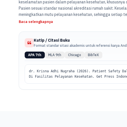
keselamatan pasien dalam pelayanan kesehatan, khususnya
Pasien sesuai standar nasional akreditasi rumah sakit. Kes
meningkatkan mutu pelayanan kesehatan, sehingga setiap te
pengetahuan, keterampilan, dan sikap yang mendukung pener
Baca selengkapnya
Kutip / Citasi Buku
Format standar sitasi akademis untuk referensi karya An
APA 7th
MLA 9th
Chicago
BibTeX
dr. Krisna Adhi Nugraha (2026). Patient Safety Da
Di Fasilitas Pelayanan Kesehatan. Get Press Indon