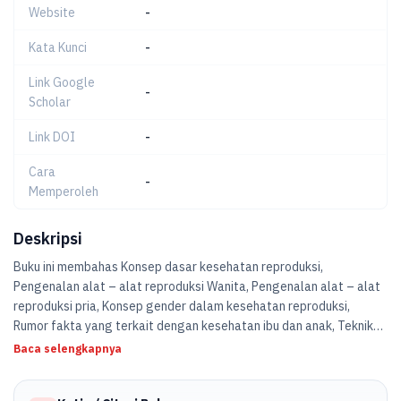
Website
-
Kata Kunci
-
Link Google
-
Scholar
Link DOI
-
Cara
-
Memperoleh
Deskripsi
Buku ini membahas Konsep dasar kesehatan reproduksi,
Pengenalan alat – alat reproduksi Wanita, Pengenalan alat – alat
reproduksi pria, Konsep gender dalam kesehatan reproduksi,
Rumor fakta yang terkait dengan kesehatan ibu dan anak, Teknik
pelayanan alat kontrasepsi, Program KIE dalam pelayanan KB,
Baca selengkapnya
Deteksi dini komplikasi permasalahan kesehatan reproduksi,
Pelayanan kontrasepsi dengan berbagai metode, Cara pembinaan