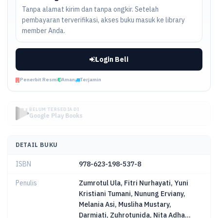
Tanpa alamat kirim dan tanpa ongkir. Setelah
pembayaran terverifikasi, akses buku masuk ke library
member Anda.
Login Beli
Penerbit Resmi
Aman
Terjamin
BELUM TERSEDIA DI
Google Play Books
DETAIL BUKU
ISBN
978-623-198-537-8
Penulis
Zumrotul Ula, Fitri Nurhayati, Yuni
Kristiani Tumani, Nunung Erviany,
Melania Asi, Musliha Mustary,
Darmiati, Zuhrotunida, Nita Adha...