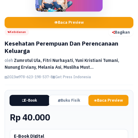
Baca Preview
Kebidanan
Bagikan
Kesehatan Perempuan Dan Perencanaan
Keluarga
oleh
Zumrotul Ula, Fitri Nurhayati, Yuni Kristiani Tumani,
Nunung Erviany, Melania Asi, Musliha Must...
2023
978-623-198-537-8
Get Press Indonesia
E-Book
Buku Fisik
Baca Preview
Rp 40.000
E-Book Digital