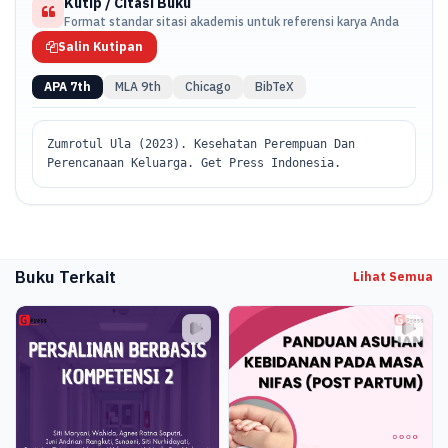
Kutip / Citasi Buku
akseptor fidia, Deteksi dini komplikasi permasalahan Kesehatan
Format standar sitasi akademis untuk referensi karya Anda
reproduksi.
Salin Kutipan
APA 7th
MLA 9th
Chicago
BibTeX
Zumrotul Ula (2023). Kesehatan Perempuan Dan
Perencanaan Keluarga. Get Press Indonesia.
Buku Terkait
Lihat Semua