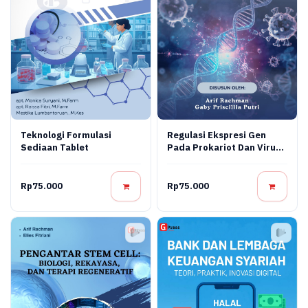
Teknologi Formulasi
Regulasi Ekspresi Gen
Sediaan Tablet
Pada Prokariot Dan Virus:
Konsep Molekuler,
Mekanisme Regulasi, Dan
Aplikasi Bioteknologi
Rp75.000
Rp75.000