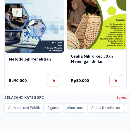
Usaha Mikro Kecil Dan
Metodologi Penelitian
Menengah Umkm
Rp90.000
Rp80.000
JELAJAHI KATEGORI
Semua
Administrasi Publik
Agama
Akuntansi
Analis Kesehatan
A