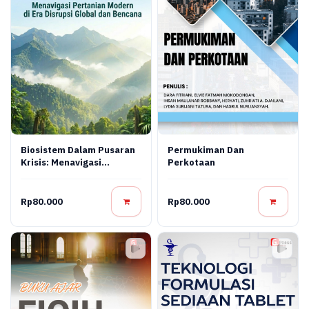
Biosistem Dalam Pusaran
Permukiman Dan
Krisis: Menavigasi
Perkotaan
Pertanian Modern Di Era
Disrupsi Global Dan
Bencana
Rp80.000
Rp80.000