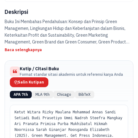
Deskripsi
Buku Ini Membahas Pendahuluan: Konsep dan Prinsip Green
Managemen, Lingkungan Hidup dan Keberlanjutan dalam Bisnis,
Keterkaitan Profit dan Sustainability, Green Marketing
Management, Green Brand dan Green Consumer, Green Product
Development, Green Operation Management, Green Supply Chain
Baca selengkapnya
Management, Green Financial Management, Green Behaviour dan
Green Leadership, Entrepreneurship Berbasis Keberlanjutan.
Kutip / Citasi Buku
Format standar sitasi akademis untuk referensi karya Anda
Salin Kutipan
APA 7th
MLA 9th
Chicago
BibTeX
Ketut Witara Rizky Maulana Mohammad Annas Sandi
Setiadi Budi Prasetiyo Ummi Nadroh Steefra Mangkay
Ari Pranata Primisa Purba Mukhibatul Hikmah
Noornissa Sarah Ginanjar Roosganda Elizabeth
(2025). Green Management. Get Press Indonesia.