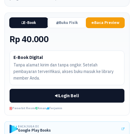
E-Book
Buku Fisik
Baca Preview
Rp 40.000
E-Book Digital
Tanpa alamat kirim dan tanpa ongkir. Setelah
pembayaran terverifikasi, akses buku masuk ke library
member Anda.
Login Beli
Penerbit Resmi
Aman
Terjamin
BACA JUGA DI
Google Play Books