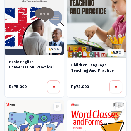
5.0
(1)
5.0
(1)
Basic English
Children Language
Conversation: Practical
Teaching And Practice
Phrases And Dialogues
Rp75.000
Rp75.000