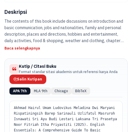
Deskripsi
The contents of this book include discussions on introduction and
basic communication, jobs and nationalities, family and personal
description, places and directions, hobbies and entertainment,
daily activities, food & shopping, weather and clothing, chapter
nine future plans, and past experiences.
Baca selengkapnya
Kutip / Citasi Buku
Format standar sitasi akademis untuk referensi karya Anda
Salin Kutipan
APA 7th
MLA 9th
Chicago
BibTeX
Akhmad Hairul Umam Ludovikus Meladina Dwi Maryani
Rispatiningsih Barep Sarinauli Uzlifatul Masruroh
Isnawati Sri Ayu Budi Lestari Laksana Tri Prasetya
Noor Fitriah Itha Priyastiti (2025). English
Essentials: A Comprehensive Guide To Basic