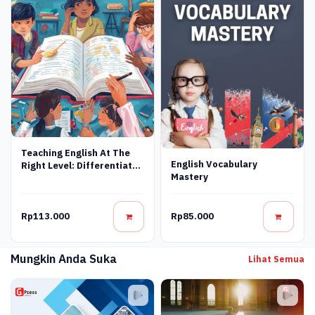
Teaching English At The
English Vocabulary
Right Level: Differentiated
Mastery
Instruction Strategies In
The Indonesian Efl
Context
Rp113.000
Rp85.000
Mungkin Anda Suka
Lihat Semua