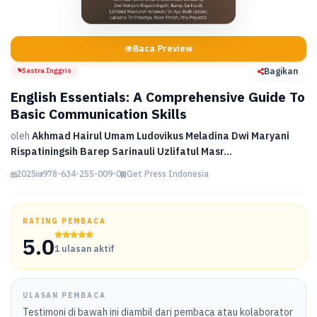
Baca Preview
Sastra Inggris
Bagikan
English Essentials: A Comprehensive Guide To
Basic Communication Skills
oleh
Akhmad Hairul Umam Ludovikus Meladina Dwi Maryani
Rispatiningsih Barep Sarinauli Uzlifatul Masr...
2025
978-634-255-009-0
Get Press Indonesia
RATING PEMBACA
5.0
1 ulasan aktif
ULASAN PEMBACA
Testimoni di bawah ini diambil dari pembaca atau kolaborator