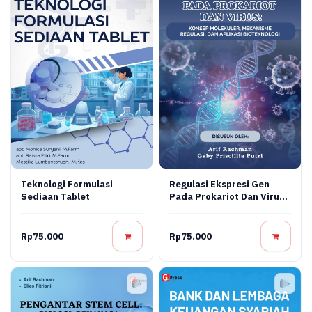
Teknologi Formulasi
Regulasi Ekspresi Gen
Sediaan Tablet
Pada Prokariot Dan Virus:
Konsep Molekuler,
Mekanisme Regulasi, Dan
Aplikasi Bioteknologi
Rp75.000
Rp75.000