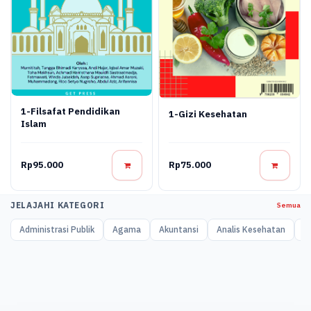
1-Filsafat Pendidikan
1-Gizi Kesehatan
Islam
Rp95.000
Rp75.000
JELAJAHI KATEGORI
Semua
Administrasi Publik
Agama
Akuntansi
Analis Kesehatan
A