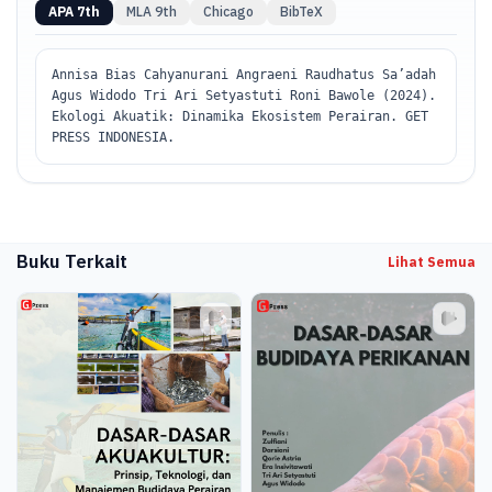
APA 7th
MLA 9th
Chicago
BibTeX
(editor : tri)
Annisa Bias Cahyanurani Angraeni Raudhatus Sa’adah
Agus Widodo Tri Ari Setyastuti Roni Bawole (2024).
Ekologi Akuatik: Dinamika Ekosistem Perairan. GET
PRESS INDONESIA.
Buku Terkait
Lihat Semua