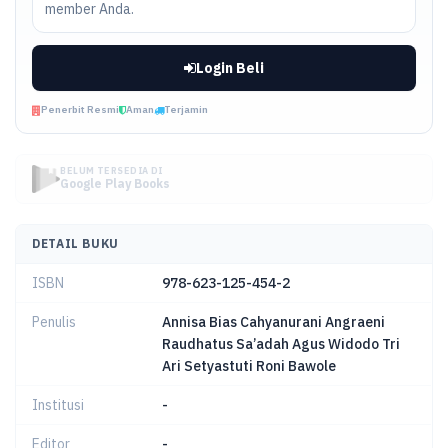
member Anda.
Login Beli
Penerbit Resmi
Aman
Terjamin
BELUM TERSEDIA DI
Google Play Books
DETAIL BUKU
ISBN
978-623-125-454-2
Penulis
Annisa Bias Cahyanurani Angraeni
Raudhatus Sa’adah Agus Widodo Tri
Ari Setyastuti Roni Bawole
Institusi
-
Editor
-