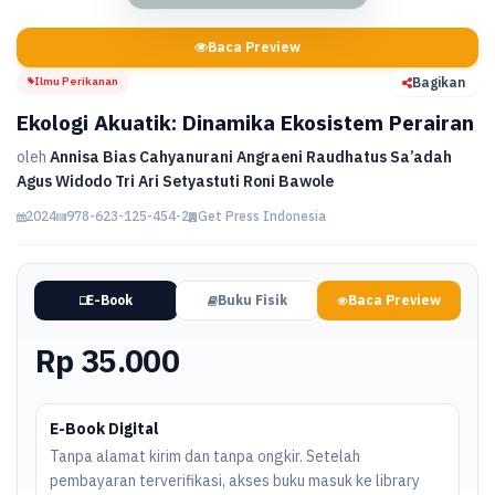
Baca Preview
Ilmu Perikanan
Bagikan
Ekologi Akuatik: Dinamika Ekosistem Perairan
oleh
Annisa Bias Cahyanurani Angraeni Raudhatus Sa’adah
Agus Widodo Tri Ari Setyastuti Roni Bawole
2024
978-623-125-454-2
Get Press Indonesia
E-Book
Buku Fisik
Baca Preview
Rp 35.000
E-Book Digital
Tanpa alamat kirim dan tanpa ongkir. Setelah
pembayaran terverifikasi, akses buku masuk ke library