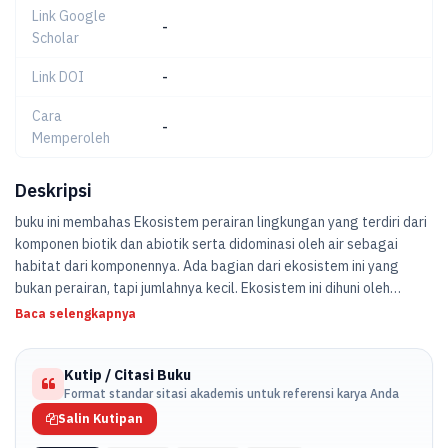
Link Google
-
Scholar
Link DOI
-
Cara
-
Memperoleh
Deskripsi
buku ini membahas Ekosistem perairan lingkungan yang terdiri dari
komponen biotik dan abiotik serta didominasi oleh air sebagai
habitat dari komponennya. Ada bagian dari ekosistem ini yang
bukan perairan, tapi jumlahnya kecil. Ekosistem ini dihuni oleh
beragam makhluk yang hidupnya di air ataupun di dua alam (air dan
Baca selengkapnya
darat). Makhluk hidup ini bisa berupa binatang dan tumbuhan. Pada
ekosistem ini cahaya matahari terbatas. hal ini karena sulitnya
Kutip / Citasi Buku
cahaya matahari menembus perairan. Sehingga perubahan suhu
Format standar sitasi akademis untuk referensi karya Anda
tidak ekstrim. Pada ekosistem ini yang bertindak sebagai produsen
adalah fitoplankton. Sedangkan yang bertindak sebagai konsumen
Salin Kutipan
adalah hewan dan juga predator air.