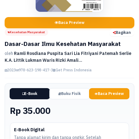
Baca Preview
Kesehatan Masyarakat
Bagikan
Dasar-Dasar Ilmu Kesehatan Masyarakat
oleh
Ramli Rosdiana Puspita Sari Lia Fitriyani Patemah Serlie
K.A. Littik Lukman Waris Rizki Amali...
2023
978-623-198-417-3
Get Press Indonesia
E-Book
Buku Fisik
Baca Preview
Rp 35.000
E-Book Digital
Tanpa alamat kirim dan tanpa ongkir. Setelah