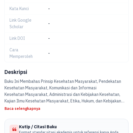
Kata Kunci
-
Link Google
-
Scholar
Link DOI
-
Cara
-
Memperoleh
Deskripsi
Buku Ini Membahas Prinsip Kesehatan Masyarakat, Pendekatan
Kesehatan Masyarakat, Komunikasi dan Informasi
Kesehatan Masyarakat, Administrasi dan Kebijakan Kesehatan,
Kajian Ilmu Kesehatan Masyarakat, Etika, Hukum, dan Kebijakan
Kesehatan, Penanggulangan Penyakit Tidak Menular,
Baca selengkapnya
Penanggulangan Penyakit Menular, Kesehatan Lingkungan dan
Keselamatan Kerja, Sistem Pelayanan Kesehatan, Promosi
Kutip / Citasi Buku
Kesehatan dan Perilaku Kesehatan.
Format standar sitasi akademis untuk referensi karya Anda