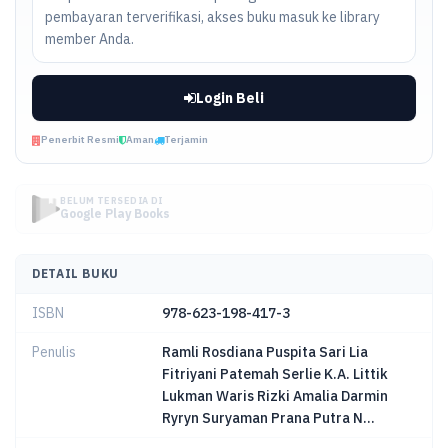
pembayaran terverifikasi, akses buku masuk ke library
member Anda.
Login Beli
Penerbit Resmi
Aman
Terjamin
BELUM TERSEDIA DI
Google Play Books
DETAIL BUKU
ISBN
978-623-198-417-3
Penulis
Ramli Rosdiana Puspita Sari Lia
Fitriyani Patemah Serlie K.A. Littik
Lukman Waris Rizki Amalia Darmin
Ryryn Suryaman Prana Putra N...