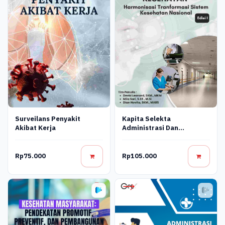
Kapita Selekta
Surveilans Penyakit
Administrasi Dan
Akibat Kerja
Manajemen Fasilitas
Kesehatan Harmonisasi
Tranformasi Sistem
Rp75.000
Rp105.000
Kesehatan Nasional