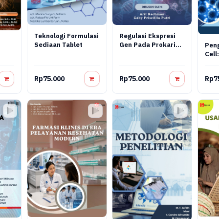
Teknologi Formulasi
Regulasi Ekspresi
Sediaan Tablet
Gen Pada Prokariot
Pen
Dan Virus: Konsep
Cell:
Molekuler,
Reka
Mekanisme
Tera
Rp75.000
Rp75.000
Rp7
Regulasi, Dan
Aplikasi
Bioteknologi