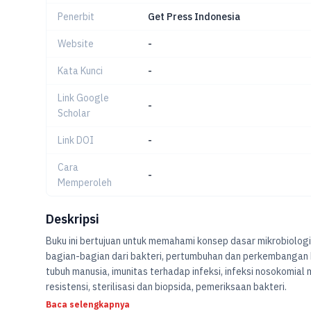
Penerbit
Get Press Indonesia
Website
-
Kata Kunci
-
Link Google
-
Scholar
Link DOI
-
Cara
-
Memperoleh
Deskripsi
Buku ini bertujuan untuk memahami konsep dasar mikrobiologi, 
bagian-bagian dari bakteri, pertumbuhan dan perkembangan bakteri, genetika bakteri, flora normal mikroba
tubuh manusia, imunitas terhadap infeksi, infeksi nosokomial
resistensi, sterilisasi dan biopsida, pemeriksaan bakteri.
Baca selengkapnya