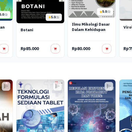
5.0
(1)
5.0
(1)
5.0
(1)
Ilmu Mikologi Dasar
kan
Viro
Dalam Kehidupan
Botani
Rp85.000
Rp80.000
Rp7