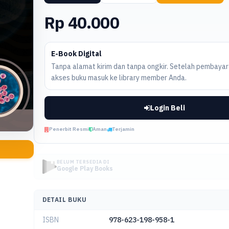
Rp 40.000
E-Book Digital
Tanpa alamat kirim dan tanpa ongkir. Setelah pembayara
akses buku masuk ke library member Anda.
Login Beli
Penerbit Resmi
Aman
Terjamin
BELUM TERSEDIA DI
Google Play Books
DETAIL BUKU
ISBN
978-623-198-958-1