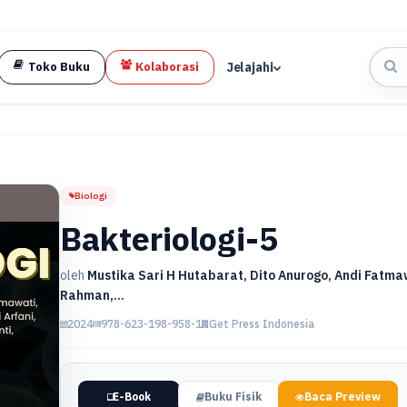
Jelajahi
Toko Buku
Kolaborasi
Biologi
Bakteriologi-5
oleh
Mustika Sari H Hutabarat, Dito Anurogo, Andi Fatma
Rahman,...
2024
978-623-198-958-1
Get Press Indonesia
E-Book
Buku Fisik
Baca Preview