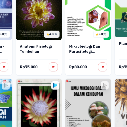
5.0
4.0
5.0
(1)
(1)
(1)
Plan
Anatomi Fisiologi
Mikrobiologi Dan
Tumbuhan
Parasitologi
Pengetahuan
 Seluler
Terkini Dan
Rp75.000
Rp80.000
Rp7
Aplikasinya