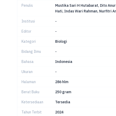
Penulis
Mustika Sari H Hutabarat, Dito Anu
Hati, Indas Wari Rahman, Nurfitri Arf
Institusi
-
Editor
-
Kategori
Biologi
Bidang Ilmu
-
Bahasa
Indonesia
Ukuran
-
Halaman
286 hlm
Berat Buku
250 gram
Ketersediaan
Tersedia
Tahun Terbit
2024