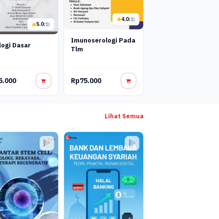
4.0
(1)
5.0
(1)
Imunoserologi Pada
logi Dasar
Tlm
5.000
Rp75.000
Lihat Semua