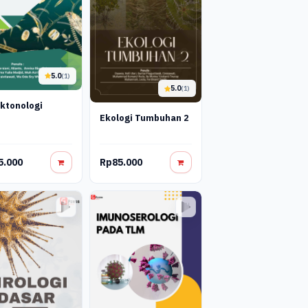
5.0
(1)
5.0
(1)
ktonologi
Ekologi Tumbuhan 2
5.000
Rp85.000