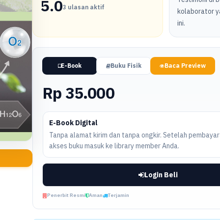
5.0
3 ulasan aktif
kolaborator y
ini.
E-Book
Buku Fisik
Baca Preview
Rp 35.000
E-Book Digital
Tanpa alamat kirim dan tanpa ongkir. Setelah pembayara
akses buku masuk ke library member Anda.
Login Beli
Penerbit Resmi
Aman
Terjamin