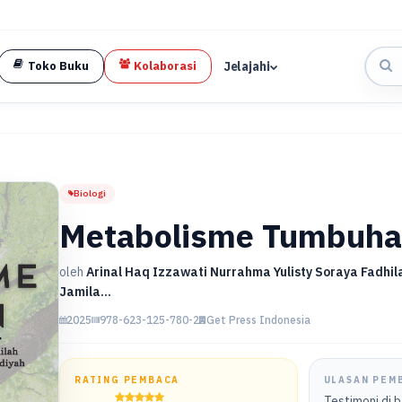
Jelajahi
Toko Buku
Kolaborasi
Biologi
Metabolisme Tumbuh
oleh
Arinal Haq Izzawati Nurrahma Yulisty Soraya Fadhila
Jamila...
2025
978-623-125-780-2
Get Press Indonesia
RATING PEMBACA
ULASAN PEM
Testimoni di 