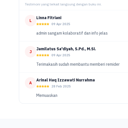
Testimoni yang terkait langsung dengan buku ini.
Linna Fitriani
L
09 Apr 2025
admin sangam kolaboratif dan info jelas
Jamilatus Sa'diyah, S.Pd., M.Si.
J
09 Apr 2025
Terimakasih sudah membantu memberi remider
Arinal Haq Izzawati Nurrahma
A
28 Feb 2025
Memuaskan