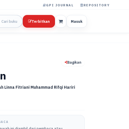
GPI JOURNAL
REPOSITORY
Terbitkan
Masuk
Bagikan
an
h Linna Fitriani Muhammad Rifqi Hariri
BACA
bawah ini diambil dari pembaca atau