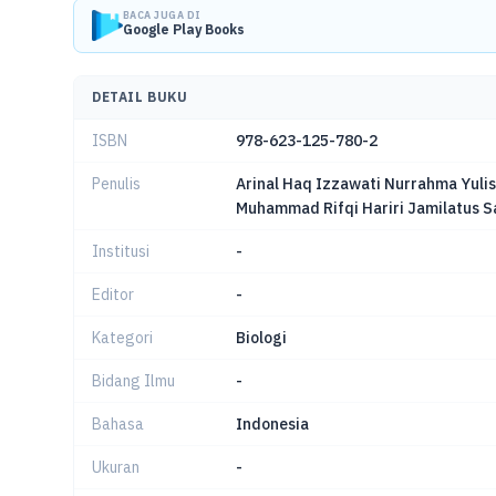
BACA JUGA DI
Google Play Books
DETAIL BUKU
ISBN
978-623-125-780-2
Penulis
Arinal Haq Izzawati Nurrahma Yulist
Muhammad Rifqi Hariri Jamilatus Sa
Institusi
-
Editor
-
Kategori
Biologi
Bidang Ilmu
-
Bahasa
Indonesia
Ukuran
-