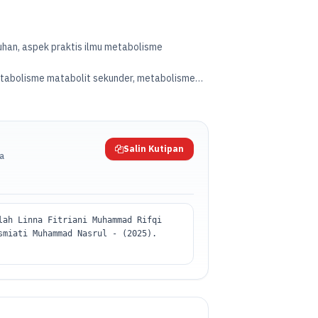
han, aspek praktis ilmu metabolisme
etabolisme matabolit sekunder, metabolisme
respirasi dan fotosintesis, faktor pendukung dan penghambat terjadinya respirasi, dan evapotranspirasi. -
Salin Kutipan
da
lah Linna Fitriani Muhammad Rifqi
smiati Muhammad Nasrul - (2025).