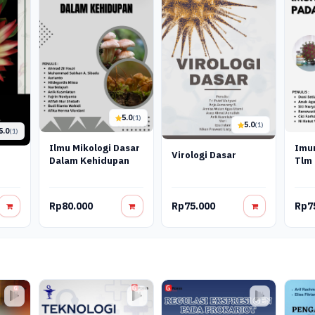
5.0
(1)
5.0
(1)
5.0
(1)
Imun
Ilmu Mikologi Dasar
Virologi Dasar
Tlm
Dalam Kehidupan
Rp80.000
Rp75.000
Rp7