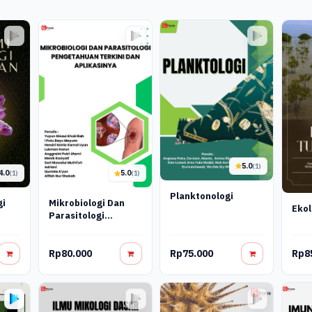
5.0
(1)
4.0
5.0
(1)
(1)
Planktonologi
gi
Mikrobiologi Dan
Ekol
Parasitologi
Pengetahuan
Terkini Dan
Rp80.000
Rp75.000
Rp8
Aplikasinya