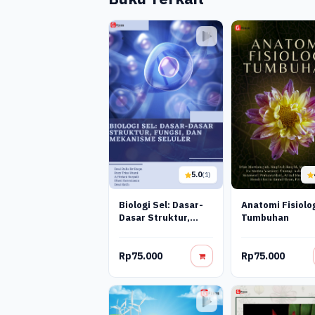
5.0
(1)
Biologi Sel: Dasar-
Anatomi Fisiolo
Dasar Struktur,
Tumbuhan
Fungsi, Dan
Mekanisme Seluler
Rp75.000
Rp75.000