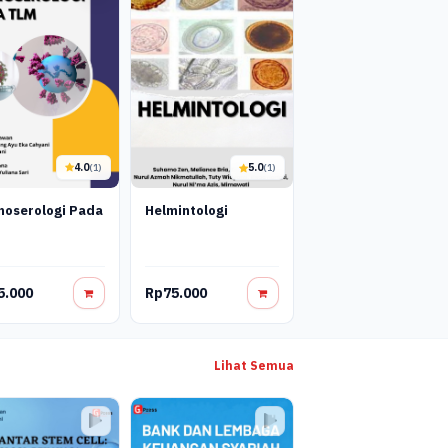
4.0
5.0
(1)
(1)
oserologi Pada
Helmintologi
5.000
Rp75.000
Lihat Semua