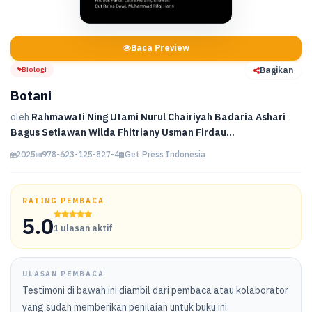
Baca Preview
Biologi
Bagikan
Botani
oleh
Rahmawati Ning Utami Nurul Chairiyah Badaria Ashari
Bagus Setiawan Wilda Fhitriany Usman Firdau...
2025
978-623-125-827-4
Get Press Indonesia
RATING PEMBACA
5.0
1 ulasan aktif
ULASAN PEMBACA
Testimoni di bawah ini diambil dari pembaca atau kolaborator
yang sudah memberikan penilaian untuk buku ini.