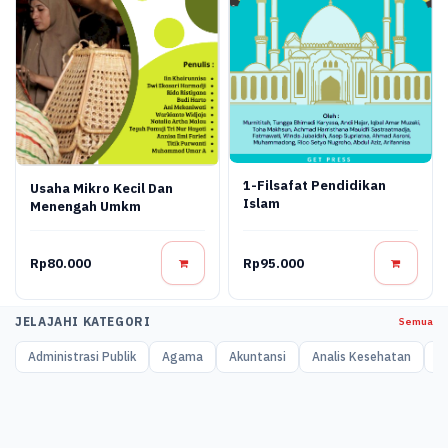
1-Filsafat Pendidikan
Usaha Mikro Kecil Dan
Islam
Menengah Umkm
Rp80.000
Rp95.000
JELAJAHI KATEGORI
Semua
Administrasi Publik
Agama
Akuntansi
Analis Kesehatan
A