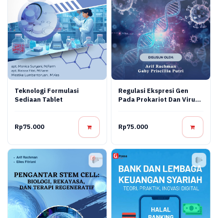
Teknologi Formulasi
Regulasi Ekspresi Gen
Sediaan Tablet
Pada Prokariot Dan Virus:
Konsep Molekuler,
Mekanisme Regulasi, Dan
Aplikasi Bioteknologi
Rp75.000
Rp75.000