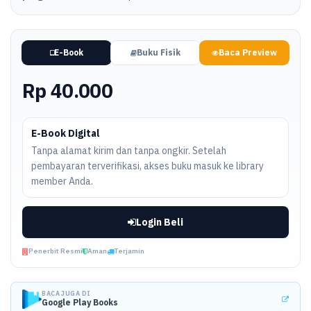
E-Book
Buku Fisik
Baca Preview
Rp 40.000
E-Book Digital
Tanpa alamat kirim dan tanpa ongkir. Setelah
pembayaran terverifikasi, akses buku masuk ke library
member Anda.
Login Beli
Penerbit Resmi
Aman
Terjamin
BACA JUGA DI
Google Play Books