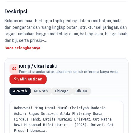
Deskripsi
Buku ini memuat berbagai topik penting dalam ilmu botani, mulai
dari pengantar dan ruang lingkup botani, struktur sel, jaringan, dan
organ tumbuhan, hingga morfologi daun, batang, akar, bunga, buah,
dan biji, serta prinsip-
prinsip tatanama tumbuhan. -
Baca selengkapnya
Kutip / Citasi Buku
Format standar sitasi akademis untuk referensi karya Anda
Salin Kutipan
APA 7th
MLA 9th
Chicago
BibTeX
Rahmawati Ning Utami Nurul Chairiyah Badaria
Ashari Bagus Setiawan Wilda Fhitriany Usman
Firdaus Fahdi Latifa Nuraini Eriawati Cut Ratna
Dewi Muhammad Rifqi Hariri - (2025). Botani. Get
Press Indonesia.