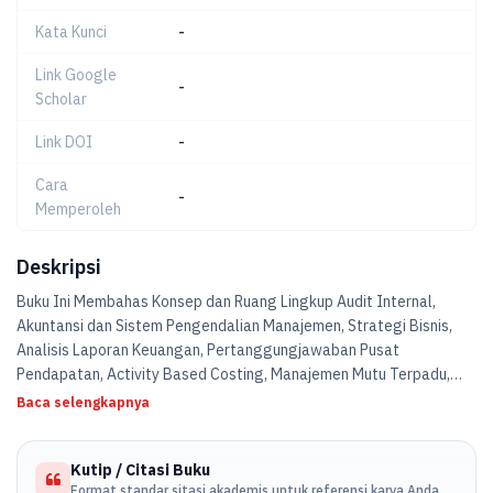
Kata Kunci
-
Link Google
-
Scholar
Link DOI
-
Cara
-
Memperoleh
Deskripsi
Buku Ini Membahas Konsep dan Ruang Lingkup Audit Internal,
Akuntansi dan Sistem Pengendalian Manajemen, Strategi Bisnis,
Analisis Laporan Keuangan, Pertanggungjawaban Pusat
Pendapatan, Activity Based Costing, Manajemen Mutu Terpadu,
Manajemen Inovasi Bisnis.
Baca selengkapnya
Kutip / Citasi Buku
Format standar sitasi akademis untuk referensi karya Anda