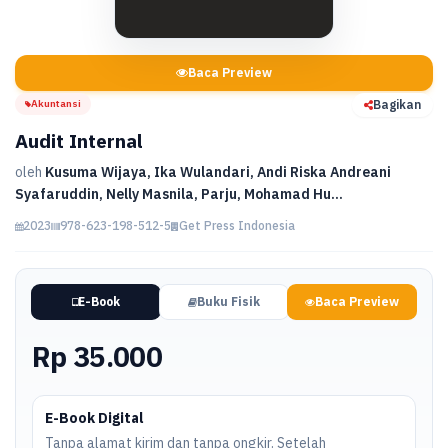
Baca Preview
Akuntansi
Bagikan
Audit Internal
oleh
Kusuma Wijaya, Ika Wulandari, Andi Riska Andreani
Syafaruddin, Nelly Masnila, Parju, Mohamad Hu...
2023
978-623-198-512-5
Get Press Indonesia
E-Book
Buku Fisik
Baca Preview
Rp 35.000
E-Book Digital
Tanpa alamat kirim dan tanpa ongkir. Setelah