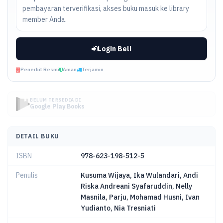
pembayaran terverifikasi, akses buku masuk ke library
member Anda.
Login Beli
Penerbit Resmi
Aman
Terjamin
BELUM TERSEDIA DI
Google Play Books
DETAIL BUKU
ISBN
978-623-198-512-5
Penulis
Kusuma Wijaya, Ika Wulandari, Andi
Riska Andreani Syafaruddin, Nelly
Masnila, Parju, Mohamad Husni, Ivan
Yudianto, Nia Tresniati