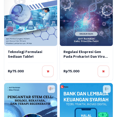
Teknologi Formulasi
Regulasi Ekspresi Gen
Sediaan Tablet
Pada Prokariot Dan Virus:
Konsep Molekuler,
Mekanisme Regulasi, Dan
Aplikasi Bioteknologi
Rp75.000
Rp75.000