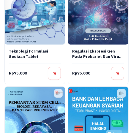
Teknologi Formulasi
Regulasi Ekspresi Gen
Sediaan Tablet
Pada Prokariot Dan Virus:
Konsep Molekuler,
Mekanisme Regulasi, Dan
Aplikasi Bioteknologi
Rp75.000
Rp75.000