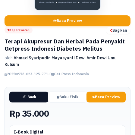
Baca Preview
Keperawatan
Bagikan
Terapi Akupresur Dan Herbal Pada Penyakit
Getpress Indonesi Diabetes Melitus
oleh
Ahmad Syaripudin Mayasyanti Dewi Amir Dewi Umu
Kulsum
2025
978-623-125-771-0
Get Press Indonesia
E-Book
Buku Fisik
Baca Preview
Rp 35.000
E-Book Digital