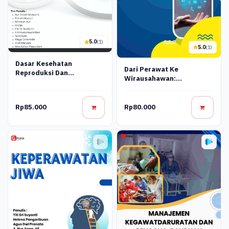
5.0
(1)
5.0
(1)
Dasar Kesehatan
Dari Perawat Ke
Reproduksi Dan
Wirausahawan:
Kesehatan Keluarga
Mengembangkan
Nursepreneurship Di Era
Digital
Rp85.000
Rp80.000