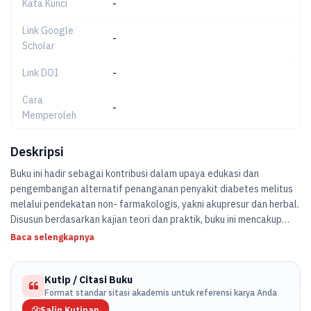
Kata Kunci
-
Link Google
-
Scholar
Link DOI
-
Cara
-
Memperoleh
Deskripsi
Buku ini hadir sebagai kontribusi dalam upaya edukasi dan
pengembangan alternatif penanganan penyakit diabetes melitus
melalui pendekatan non- farmakologis, yakni akupresur dan herbal.
Disusun berdasarkan kajian teori dan praktik, buku ini mencakup
pemahaman mendalam tentang konsep dasar diabetes, prinsip
Baca selengkapnya
akupresur dan titik-titik yang relevan, serta pemanfaatan tanaman
herbal yang telah terbukti bermanfaat dalam membantu
Kutip / Citasi Buku
menurunkan kadar gula darah.
Format standar sitasi akademis untuk referensi karya Anda
Salin Kutipan