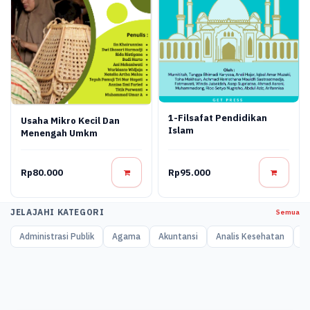
1-Filsafat Pendidikan
Usaha Mikro Kecil Dan
Islam
Menengah Umkm
Rp80.000
Rp95.000
JELAJAHI KATEGORI
Semua
Administrasi Publik
Agama
Akuntansi
Analis Kesehatan
A