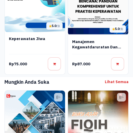
5.0
(1)
5.0
(1)
Keperawatan Jiwa
Manajemen
Kegawatdaruratan Dan
Bencana: Panduan
Komprehensif Untuk
Praktisi Keperawatan
Rp75.000
Rp87.000
Mungkin Anda Suka
Lihat Semua