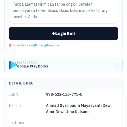
Tanpa alamat kirim dan tanpa ongkir. Setelah
pembayaran terverifikasi, akses buku masuk ke library
member Anda.
Login Beli
Penerbit Resmi
Aman
Terjamin
BACA JUGA DI
Google Play Books
DETAIL BUKU
ISBN
978-623-125-771-0
Penulis
Ahmad Syaripudin Mayasyanti Dewi
Amir Dewi Umu Kulsum
Institusi
-