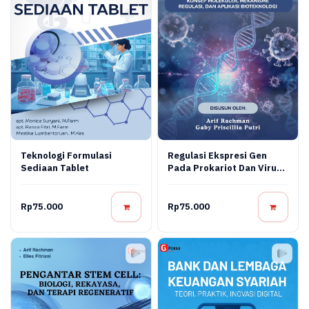
Teknologi Formulasi
Regulasi Ekspresi Gen
Sediaan Tablet
Pada Prokariot Dan Virus:
Konsep Molekuler,
Mekanisme Regulasi, Dan
Aplikasi Bioteknologi
Rp75.000
Rp75.000