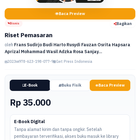
Baca Preview
Bisnis
Bagikan
Riset Pemasaran
oleh
Frans Sudirjo Budi Harto Rusydi Fauzan Osrita Hapsara
Aprizal Mohammad Wasil Adzka Rosa Sanjay...
2023
978-623-198-077-9
Get Press Indonesia
E-Book
Buku Fisik
Baca Preview
Rp 35.000
E-Book Digital
Tanpa alamat kirim dan tanpa ongkir. Setelah
pembayaran terverifikasi, akses buku masuk ke library