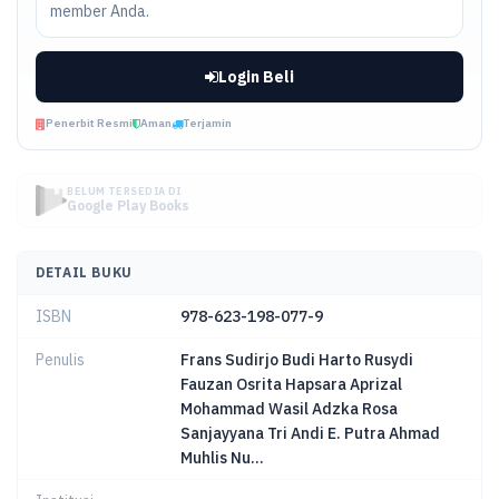
member Anda.
Login Beli
Penerbit Resmi
Aman
Terjamin
BELUM TERSEDIA DI
Google Play Books
DETAIL BUKU
ISBN
978-623-198-077-9
Penulis
Frans Sudirjo Budi Harto Rusydi
Fauzan Osrita Hapsara Aprizal
Mohammad Wasil Adzka Rosa
Sanjayyana Tri Andi E. Putra Ahmad
Muhlis Nu...