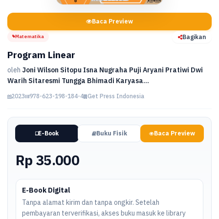
Baca Preview
Matematika
Bagikan
Program Linear
oleh
Joni Wilson Sitopu Isna Nugraha Puji Aryani Pratiwi Dwi
Warih Sitaresmi Tungga Bhimadi Karyasa...
2023
978-623-198-184-4
Get Press Indonesia
E-Book
Buku Fisik
Baca Preview
Rp 35.000
E-Book Digital
Tanpa alamat kirim dan tanpa ongkir. Setelah
pembayaran terverifikasi, akses buku masuk ke library