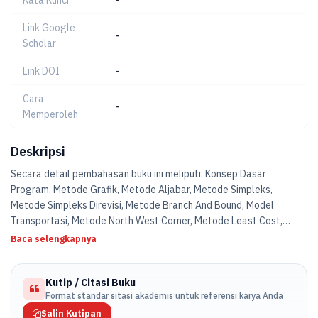
Kata Kunci
-
Link Google
-
Scholar
Link DOI
-
Cara
-
Memperoleh
Deskripsi
Secara detail pembahasan buku ini meliputi: Konsep Dasar
Program, Metode Grafik, Metode Aljabar, Metode Simpleks,
Metode Simpleks Direvisi, Metode Branch And Bound, Model
Transportasi, Metode North West Corner, Metode Least Cost,
Vogel
Baca selengkapnya
Approximation Method (Vam), Metode Modi.
Kutip / Citasi Buku
Format standar sitasi akademis untuk referensi karya Anda
Salin Kutipan