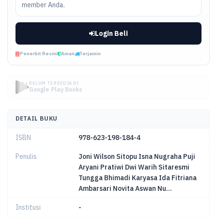
member Anda.
Login Beli
Penerbit Resmi
Aman
Terjamin
BELUM TERSEDIA DI
Google Play Books
DETAIL BUKU
ISBN
978-623-198-184-4
Penulis
Joni Wilson Sitopu Isna Nugraha Puji
Aryani Pratiwi Dwi Warih Sitaresmi
Tungga Bhimadi Karyasa Ida Fitriana
Ambarsari Novita Aswan Nu...
Institusi
-