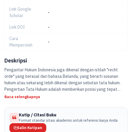
Link Google
-
Scholar
Link DOI
-
Cara
-
Memperoleh
Deskripsi
Pengantar Hukum Indonesia juga dikenal dengan istilah "recht
orde" yang berasal dari bahasa Belanda, yang berarti susunan
hukum atau sekarang lebih dikenal dengan sebutan tata hukum.
Pengertian Tata Hukum adalah memberikan posisi yang tepat
pada hukum. Memberikan posisi yang tepat maksudnya adalah
Baca selengkapnya
menyusun aturan-aturan hukum secara teratur agar ketentuan
yang ada dapat diketahui dan diterapkan dalam menyelesaikan
Kutip / Citasi Buku
segala peristiwa hukum yang terjadi.
Format standar sitasi akademis untuk referensi karya Anda
Salin Kutipan