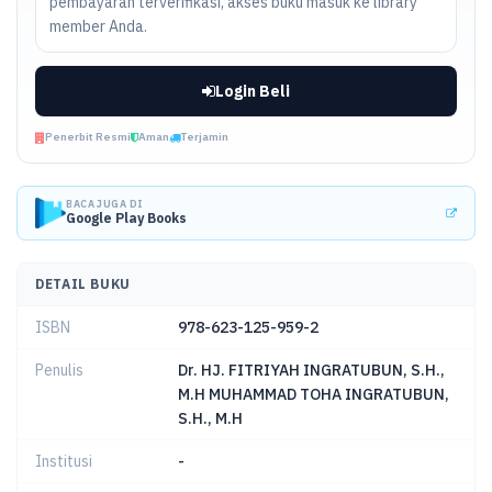
pembayaran terverifikasi, akses buku masuk ke library
member Anda.
Login Beli
Penerbit Resmi
Aman
Terjamin
BACA JUGA DI
Google Play Books
DETAIL BUKU
ISBN
978-623-125-959-2
Penulis
Dr. HJ. FITRIYAH INGRATUBUN, S.H.,
M.H MUHAMMAD TOHA INGRATUBUN,
S.H., M.H
Institusi
-