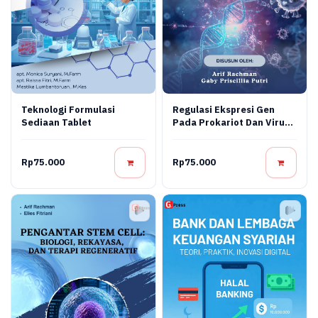
Teknologi Formulasi
Regulasi Ekspresi Gen
Sediaan Tablet
Pada Prokariot Dan Virus:
Konsep Molekuler,
Mekanisme Regulasi, Dan
Aplikasi Bioteknologi
Rp75.000
Rp75.000