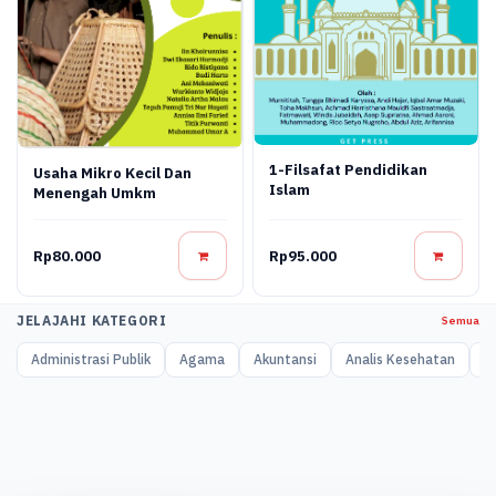
1-Filsafat Pendidikan
Usaha Mikro Kecil Dan
Islam
Menengah Umkm
Rp80.000
Rp95.000
JELAJAHI KATEGORI
Semua
Administrasi Publik
Agama
Akuntansi
Analis Kesehatan
A