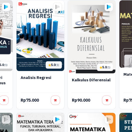
5.0
5.0
(1)
(1)
5.0
(1)
Mat
ri
Analisis Regresi
Kalkulus Diferensial
mus
Rp75.000
Rp90.000
Rp7