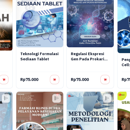
Teknologi Formulasi
Regulasi Ekspresi
Sediaan Tablet
Gen Pada Prokariot
Pen
Dan Virus: Konsep
Cell:
Molekuler,
Reka
Mekanisme
Tera
Rp75.000
Rp75.000
Rp7
Regulasi, Dan
Aplikasi
Bioteknologi