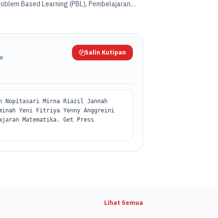
roblem Based Learning (PBL), Pembelajaran
katan Discovery dan Inquiry dalam
ital, Penilaian Autentik dalam Pembelajaran
elalui Pembelajaran Matematika.
Salin Kutipan
da
n Nopitasari Mirna Riazil Jannah
minah Yeni Fitriya Yenny Anggreini
ajaran Matematika. Get Press
Lihat Semua