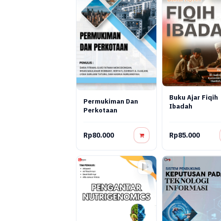
Buku Ajar Fiqih
Permukiman Dan
Ibadah
Perkotaan
Rp80.000
Rp85.000