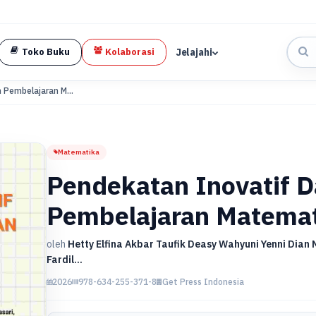
Jelajahi
Toko Buku
Kolaborasi
 Pembelajaran M...
Matematika
Pendekatan Inovatif 
Pembelajaran Matema
oleh
Hetty Elfina Akbar Taufik Deasy Wahyuni Yenni Dian 
Fardil...
2026
978-634-255-371-8
Get Press Indonesia