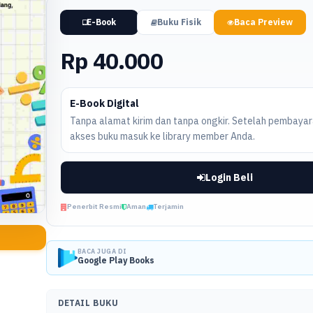
E-Book
Buku Fisik
Baca Preview
Rp 40.000
E-Book Digital
Tanpa alamat kirim dan tanpa ongkir. Setelah pembayara
akses buku masuk ke library member Anda.
Login Beli
Penerbit Resmi
Aman
Terjamin
BACA JUGA DI
Google Play Books
DETAIL BUKU