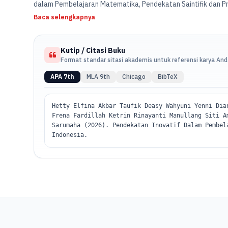
dalam Pembelajaran Matematika, Pendekatan Saintifik dan P
Matematika Berbasis Proyek (Project-Based Learning), Pende
Baca selengkapnya
Matematika, Pembelajaran Matematika Berbasis Teknologi Dig
Matematika, Pengembangan Kreativitas dan Berpikir Kritis m
Kutip / Citasi Buku
Format standar sitasi akademis untuk referensi karya An
APA 7th
MLA 9th
Chicago
BibTeX
Hetty Elfina Akbar Taufik Deasy Wahyuni Yenni Dia
Frena Fardillah Ketrin Rinayanti Manullang Siti A
Sarumaha (2026). Pendekatan Inovatif Dalam Pembel
Indonesia.