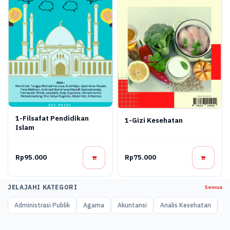
1-Filsafat Pendidikan
1-Gizi Kesehatan
Islam
Rp95.000
Rp75.000
JELAJAHI KATEGORI
Semua
Administrasi Publik
Agama
Akuntansi
Analis Kesehatan
A