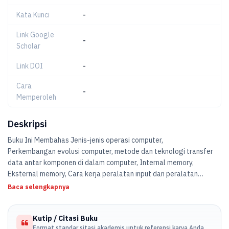
Kata Kunci
-
Link Google
-
Scholar
Link DOI
-
Cara
-
Memperoleh
Deskripsi
Buku Ini Membahas Jenis-jenis operasi computer,
Perkembangan evolusi computer, metode dan teknologi transfer
data antar komponen di dalam computer, Internal memory,
Eksternal memory, Cara kerja peralatan input dan peralatan
output, Dukungan sistem operasi dalam kinerja computer, Dasar
Baca selengkapnya
perhitungan aritmatika dalam computer, Instruction Addressing
dan format, CPU, RISC/Reduce instruction set, Proses paralel dan
Kutip / Citasi Buku
superscalar dalam operasional computer.
Format standar sitasi akademis untuk referensi karya Anda