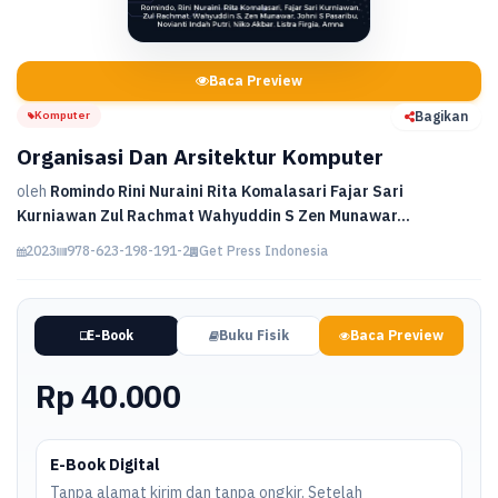
Baca Preview
Komputer
Bagikan
Organisasi Dan Arsitektur Komputer
oleh
Romindo Rini Nuraini Rita Komalasari Fajar Sari
Kurniawan Zul Rachmat Wahyuddin S Zen Munawar...
2023
978-623-198-191-2
Get Press Indonesia
E-Book
Buku Fisik
Baca Preview
Rp 40.000
E-Book Digital
Tanpa alamat kirim dan tanpa ongkir. Setelah