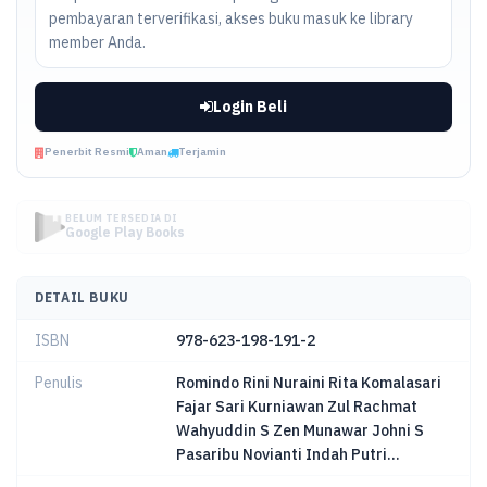
pembayaran terverifikasi, akses buku masuk ke library
member Anda.
Login Beli
Penerbit Resmi
Aman
Terjamin
BELUM TERSEDIA DI
Google Play Books
DETAIL BUKU
ISBN
978-623-198-191-2
Penulis
Romindo Rini Nuraini Rita Komalasari
Fajar Sari Kurniawan Zul Rachmat
Wahyuddin S Zen Munawar Johni S
Pasaribu Novianti Indah Putri...