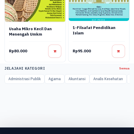
1-Filsafat Pendidikan
Usaha Mikro Kecil Dan
Islam
Menengah Umkm
Rp80.000
Rp95.000
JELAJAHI KATEGORI
Semua
Administrasi Publik
Agama
Akuntansi
Analis Kesehatan
A