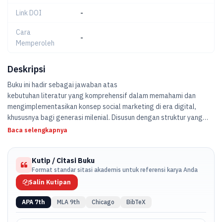
Link DOI
-
Cara
-
Memperoleh
Deskripsi
Buku ini hadir sebagai jawaban atas
kebutuhan literatur yang komprehensif dalam memahami dan
mengimplementasikan konsep social marketing di era digital,
khususnya bagi generasi milenial. Disusun dengan struktur yang
sistematis, buku ini mencakup teori-teori komunikasi dan
Baca selengkapnya
social marketing, profil Hayvee sebagai studi kasus, program-
Kutip / Citasi Buku
program komunikasi social marketing berbasis digital yang
Format standar sitasi akademis untuk referensi karya Anda
dijalankan oleh Hayvee, serta implementasi konsep 7Ps dan
Salin Kutipan
strategi komunikasi digital.
APA 7th
MLA 9th
Chicago
BibTeX