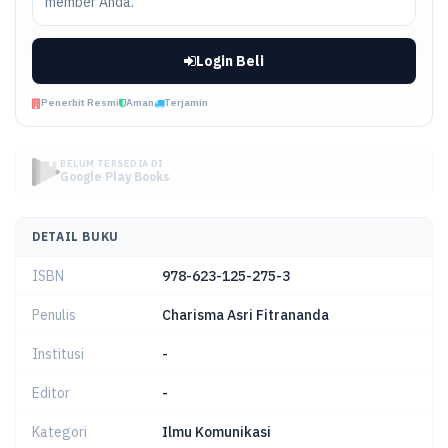
member Anda.
Login Beli
Penerbit Resmi
Aman
Terjamin
BELUM TERSEDIA DI
Google Play Books
DETAIL BUKU
ISBN
978-623-125-275-3
Penulis
Charisma Asri Fitrananda
Institusi
-
Editor
-
Kategori
Ilmu Komunikasi