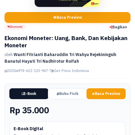
Baca Preview
Ekonomi
Bagikan
Ekonomi Moneter: Uang, Bank, Dan Kebijakan
Moneter
oleh
Wanti Fitrianti Baharuddin Tri Wahyu Rejekiningsih
Banatul Hayati Tri Nadhirotur Roifah
2025
978-623-125-967-7
Get Press Indonesia
E-Book
Buku Fisik
Baca Preview
Rp 35.000
E-Book Digital