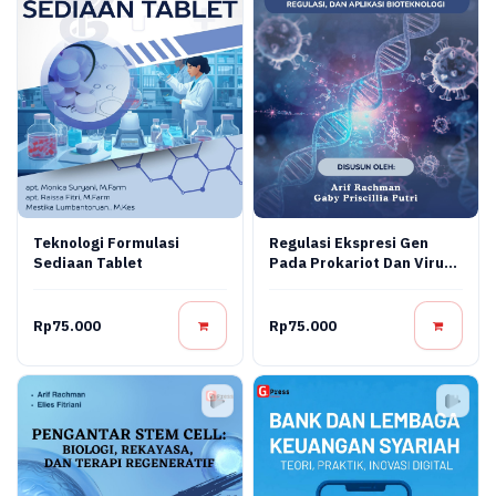
Teknologi Formulasi
Regulasi Ekspresi Gen
Sediaan Tablet
Pada Prokariot Dan Virus:
Konsep Molekuler,
Mekanisme Regulasi, Dan
Aplikasi Bioteknologi
Rp75.000
Rp75.000