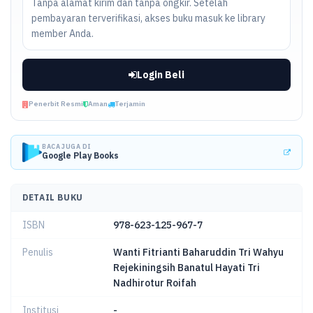
Tanpa alamat kirim dan tanpa ongkir. Setelah
pembayaran terverifikasi, akses buku masuk ke library
member Anda.
Login Beli
Penerbit Resmi
Aman
Terjamin
BACA JUGA DI
Google Play Books
DETAIL BUKU
ISBN
978-623-125-967-7
Penulis
Wanti Fitrianti Baharuddin Tri Wahyu
Rejekiningsih Banatul Hayati Tri
Nadhirotur Roifah
Institusi
-