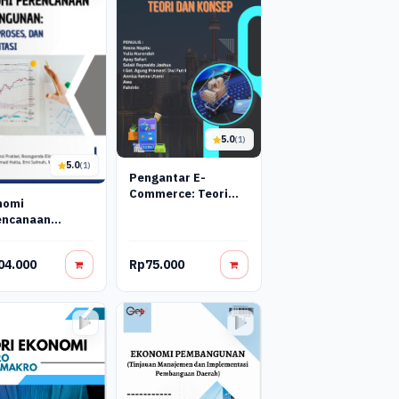
5.0
(1)
5.0
(1)
Pengantar E-
Commerce: Teori
nomi
Dan Konsep
encanaan
bangunan:
ep, Proses, Dan
04.000
Rp75.000
lementasi