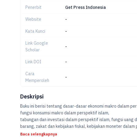
Penerbit
Get Press Indonesia
Website
-
Kata Kunci
-
Link Google
-
Scholar
Link DOI
-
Cara
-
Memperoleh
Deskripsi
Buku ini berisi tentang dasar-dasar ekonomi makro dalam pers
fungsi konsumsi makro dalam perspektif islam,
tabungan dan investasi dalam perspektif islam, fungsi uang 
barang, zakat dan kebijakan fiskal, kebijakan moneter dalam
ekonomi dalam perspektif ekonomi islam, inflasi dan pengan
Baca selengkapnya