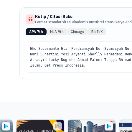
perekonomian dalam perspektif ekonomi islam, nilai tukar dal
kontemporer dalam makro ekonomi islam.
Kutip / Citasi Buku
Format standar sitasi akademis untuk referensi karya An
APA 7th
MLA 9th
Chicago
BibTeX
Eko Sudarmanto Elif Pardiansyah Nur Syamsiyah Nur
Nani Suhartini Yosi Aryanti Sherlly Rahmadani Ren
Alrasyid Lucky Nugroho Ahmad Fatoni Tungga Bhimad
Islam. Get Press Indonesia.