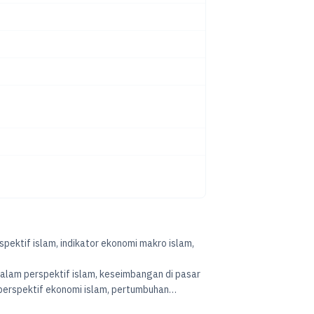
pektif islam, indikator ekonomi makro islam,
dalam perspektif islam, keseimbangan di pasar
 perspektif ekonomi islam, pertumbuhan
gguran dalam ekonomi islam, sistem