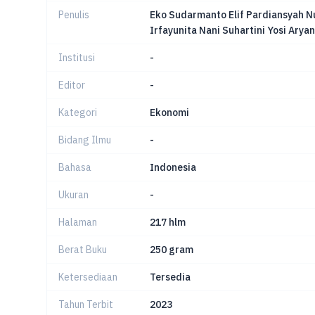
Penulis
Eko Sudarmanto Elif Pardiansyah Nu
Irfayunita Nani Suhartini Yosi Aryan
Institusi
-
Editor
-
Kategori
Ekonomi
Bidang Ilmu
-
Bahasa
Indonesia
Ukuran
-
Halaman
217 hlm
Berat Buku
250 gram
Ketersediaan
Tersedia
Tahun Terbit
2023