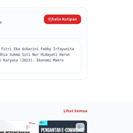
am perspektif ekonomi islam, isu-isu
Salin Kutipan
da
 Fitri Eka Asbarini Febby Irfayunita
dhia Sukma Siti Nur Hidayati Harun
i Karyasa (2023). Ekonomi Makro
Lihat Semua