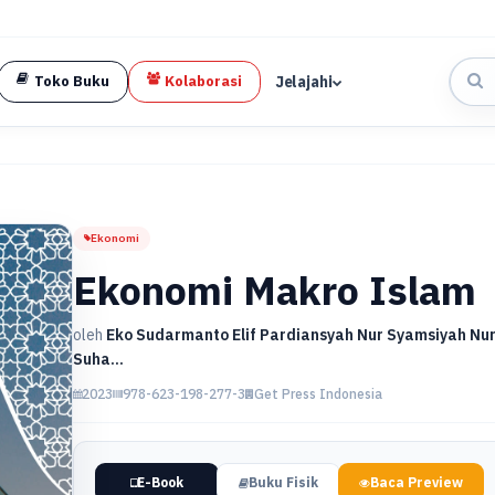
Jelajahi
Toko Buku
Kolaborasi
Ekonomi
Ekonomi Makro Islam
oleh
Eko Sudarmanto Elif Pardiansyah Nur Syamsiyah Nur F
Suha...
2023
978-623-198-277-3
Get Press Indonesia
E-Book
Buku Fisik
Baca Preview