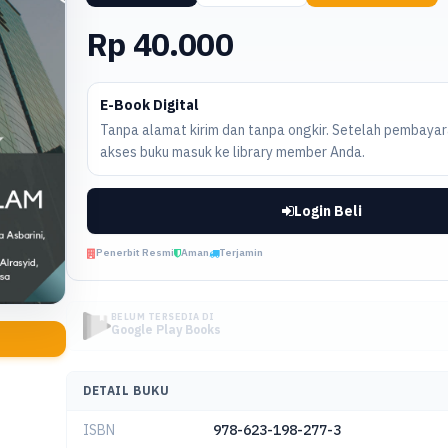
Rp 40.000
E-Book Digital
Tanpa alamat kirim dan tanpa ongkir. Setelah pembayara
akses buku masuk ke library member Anda.
Login Beli
Penerbit Resmi
Aman
Terjamin
BELUM TERSEDIA DI
Google Play Books
DETAIL BUKU
ISBN
978-623-198-277-3