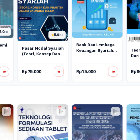
5.0
(1)
5.0
(1)
Bank Dan Lembaga
nomi
Pasar Modal Syariah
Teor
Keuangan Syariah
(Teori, Konsep Dan
Dan
Terapan: Teori,
Praktik Dalam
Praktik, Dan Inovasi
Ekonomi Islam)
Digital
Rp75.000
Rp75.000
Rp8