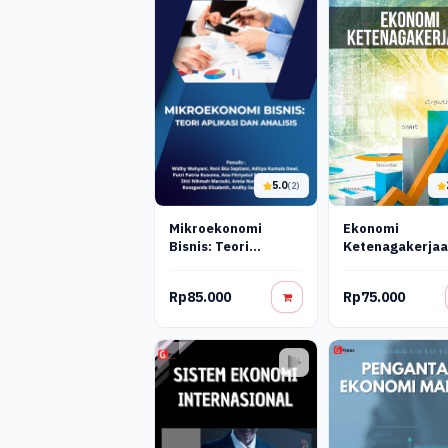
5.0
(2)
Mikroekonomi
Ekonomi
Bisnis: Teori
Ketenagakerja
Aplikasi Dan Analisis
Rp85.000
Rp75.000