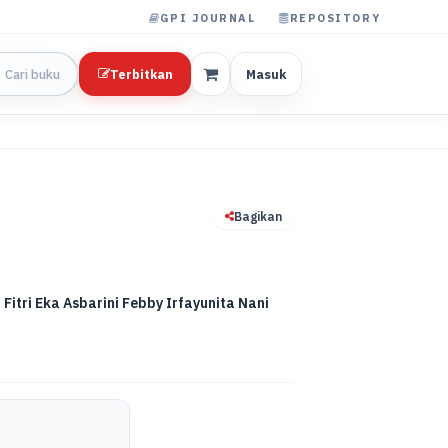
GPI JOURNAL
REPOSITORY
Terbitkan
Masuk
Bagikan
itri Eka Asbarini Febby Irfayunita Nani