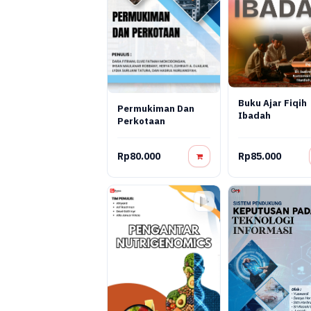
Buku Ajar Fiqih
Permukiman Dan
Ibadah
Perkotaan
Rp80.000
Rp85.000