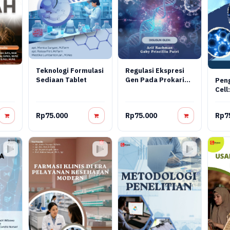
Teknologi Formulasi
Regulasi Ekspresi
Sediaan Tablet
Gen Pada Prokariot
Pen
Dan Virus: Konsep
Cell:
Molekuler,
Reka
Mekanisme
Tera
Rp75.000
Rp75.000
Rp7
Regulasi, Dan
Aplikasi
Bioteknologi