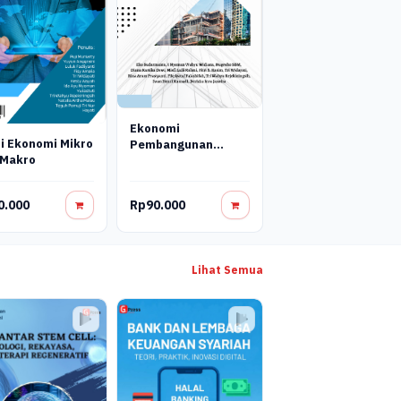
Ekonomi
i Ekonomi Mikro
Pembangunan
 Makro
(Tinjauan
Manajemen Dan
Implementasi
0.000
Rp90.000
Pembangunan
Daerah)
Lihat Semua