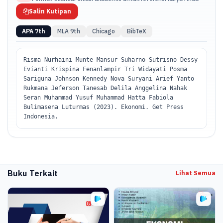
Salin Kutipan
APA 7th
MLA 9th
Chicago
BibTeX
Risma Nurhaini Munte Mansur Suharno Sutrisno Dessy
Evianti Krispina Fenanlampir Tri Widayati Posma
Sariguna Johnson Kennedy Nova Suryani Arief Yanto
Rukmana Jeferson Tanesab Delila Anggelina Nahak
Seran Muhammad Yusuf Muhammad Hatta Fabiola
Bulimasena Luturmas (2023). Ekonomi. Get Press
Indonesia.
Buku Terkait
Lihat Semua