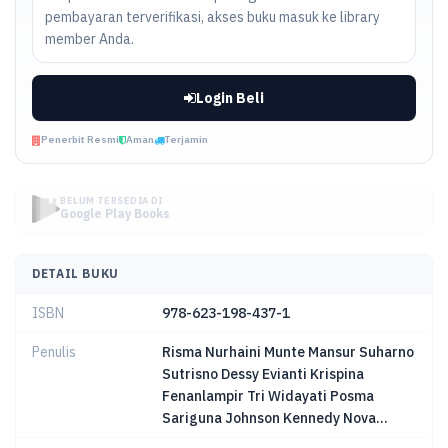
pembayaran terverifikasi, akses buku masuk ke library
member Anda.
Login Beli
Penerbit Resmi
Aman
Terjamin
BELUM TERSEDIA DI
Google Play Books
DETAIL BUKU
ISBN
978-623-198-437-1
Penulis
Risma Nurhaini Munte Mansur Suharno
Sutrisno Dessy Evianti Krispina
Fenanlampir Tri Widayati Posma
Sariguna Johnson Kennedy Nova...