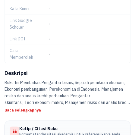
Kata Kunci
-
Link Google
-
Scholar
Link DOI
-
Cara
-
Memperoleh
Deskripsi
Buku Ini Membahas Pengantar bisnis, Sejarah pemikiran ekonomi,
Ekonomi pembangunan, Perekonomian di Indonesia, Manajemen
resiko dan analis kredit perbankan, Pengantar
akuntansi, Teori ekonomi makro, Manajemen risiko dan analis kredit
perbankan, Ekonomi public, Ekonomi koperasi dan kewirausahaan,
Baca selengkapnya
Ekonomi sumber daya alam dan lingkungan,Ekonomi moneter,
Evaluasi proyek pembangunan, Kebanksentralan, Ekonomi
Kutip / Citasi Buku
perencanaan.
Format standar sitasi akademis untuk referensi karya Anda