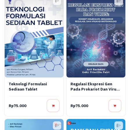
Teknologi Formulasi
Regulasi Ekspresi Gen
Sediaan Tablet
Pada Prokariot Dan Virus:
Konsep Molekuler,
Mekanisme Regulasi, Dan
Aplikasi Bioteknologi
Rp75.000
Rp75.000