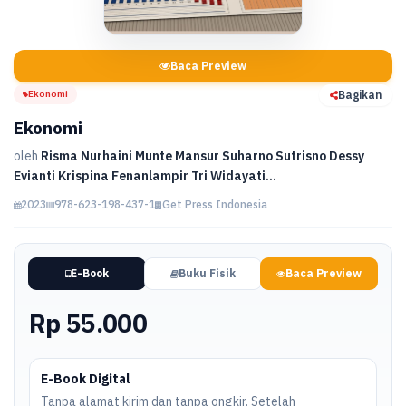
Baca Preview
Ekonomi
Bagikan
Ekonomi
oleh
Risma Nurhaini Munte Mansur Suharno Sutrisno Dessy
Evianti Krispina Fenanlampir Tri Widayati...
2023
978-623-198-437-1
Get Press Indonesia
E-Book
Buku Fisik
Baca Preview
Rp 55.000
E-Book Digital
Tanpa alamat kirim dan tanpa ongkir. Setelah