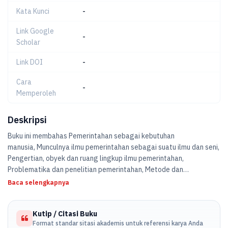
Kata Kunci
-
Link Google
-
Scholar
Link DOI
-
Cara
-
Memperoleh
Deskripsi
Buku ini membahas Pemerintahan sebagai kebutuhan
manusia, Munculnya ilmu pemerintahan sebagai suatu ilmu dan seni,
Pengertian, obyek dan ruang lingkup ilmu pemerintahan,
Problematika dan penelitian pemerintahan, Metode dan
pendekatan analisa dalam ilmu pemerintahan, Perkembangan dan
Baca selengkapnya
pertumbuhan ilmu pemerintahan, Tantangan dan Masa Depan Ilmu
Pemerintahan.
Kutip / Citasi Buku
Format standar sitasi akademis untuk referensi karya Anda