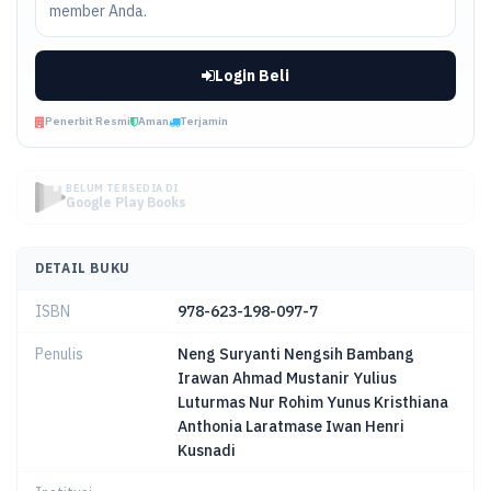
member Anda.
Login Beli
Penerbit Resmi
Aman
Terjamin
BELUM TERSEDIA DI
Google Play Books
DETAIL BUKU
ISBN
978-623-198-097-7
Penulis
Neng Suryanti Nengsih Bambang
Irawan Ahmad Mustanir Yulius
Luturmas Nur Rohim Yunus Kristhiana
Anthonia Laratmase Iwan Henri
Kusnadi