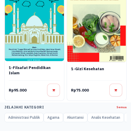
1-Filsafat Pendidikan
1-Gizi Kesehatan
Islam
Rp95.000
Rp75.000
JELAJAHI KATEGORI
Semua
Administrasi Publik
Agama
Akuntansi
Analis Kesehatan
A